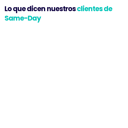
Lo que dicen nuestros
 clientes de 
Same-Day
“Flexit fue clave para nuestro crecimiento: 
ampliamos el catálogo, lanzamos 
productos y duplicamos ventas.”
Matias Cabrera
Bomba Project
“Flexit acompañó nuestro crecimiento con 
profesionalismo, innovación y una relación 
de confianza.”