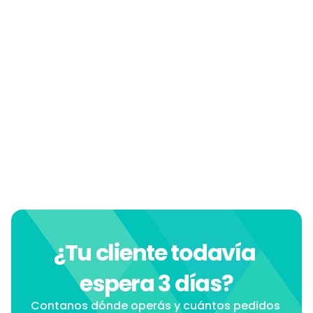
¿Qué pasa si el cliente no está y no puede 
recibir?
¿Puedo pedir same-day sin usar 
fulfillment?
¿Al cliente se le notifica el estado del 
envío?
¿Hay diferencia de precio entre same-day 
y next-day?
¿Cuánto cuesta el servicio de colecta?
¿Tu cliente todavía 
espera 3 días?
Contanos dónde operás y cuántos pedidos 