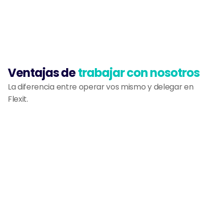
Flex del AMBA. Tracking en tiempo real para 
vos y tu comprador.
Ventajas de
trabajar con nosotros
La diferencia entre operar vos mismo y delegar en 
Flexit.
Mejor reputación en Mercado Libre
Las entregas en el día mejoran tu calificación 
como vendedor y aumentan tu posición en 
los resultados.