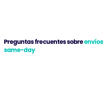
Florentino Molina
Filoshark
Preguntas frecuentes sobre
envíos 
same-day
¿Cuál es el horario de corte para same-
day?
¿Hacen envíos los sábados y domingos?