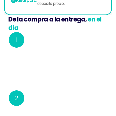
Ideal para:
depósito propio.
De la compra a la entrega,
en el 
día
1
Integrás tu tienda
Conectás tu tienda via API. En dos clics ya 
estás integrado. Mercado Libre, Tiendanube, 
Shopify y más.
2
Coordinamos la colecta
Retiramos desde tu domicilio en todo el 